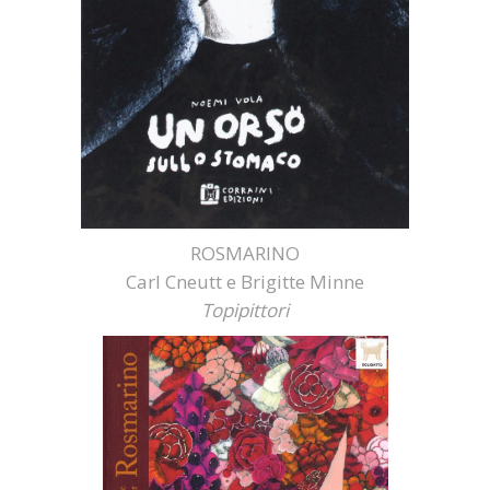
ROSMARINO
Carl Cneutt e Brigitte Minne
Topipittori